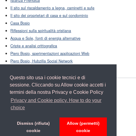
Istanza Friendica
Il sito sul riscaldamento a legna, caminetti e sufe
Il sito dei proprietari di casa e sul condominio
Casa Bosio
Riflessioni sulla spiritualità cristiana
Acqua e Sole, fonti di energia alternative
Cripte e analisi crittografica
Piero Bosio, sperimentazioni applicazioni Web
Piero Bosio, Hubzilla Social Network
Questo sito usa i cookie tecnici e di
sessione. Cliccando su Allow cookie accetti i
Home
termini della nostra Privacy e Cookie Policy
Friendica
Mastodon
Privacy and Cookie policy. How to do your
Hubzilla
choice
Facebook
About Piero
Privacy e Cookie Policy
Dismiss (rifiuta)
Allow (permetti)
cookie
cookie
This blog is licensed under a
Creative Commons License
.