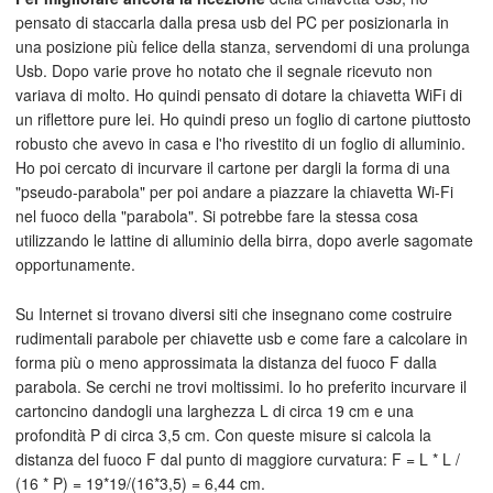
pensato di staccarla dalla presa usb del PC per posizionarla in
una posizione più felice della stanza, servendomi di una prolunga
Usb. Dopo varie prove ho notato che il segnale ricevuto non
variava di molto. Ho quindi pensato di dotare la chiavetta WiFi di
un riflettore pure lei. Ho quindi preso un foglio di cartone piuttosto
robusto che avevo in casa e l'ho rivestito di un foglio di alluminio.
Ho poi cercato di incurvare il cartone per dargli la forma di una
"pseudo-parabola" per poi andare a piazzare la chiavetta Wi-Fi
nel fuoco della "parabola". Si potrebbe fare la stessa cosa
utilizzando le lattine di alluminio della birra, dopo averle sagomate
opportunamente.
Su Internet si trovano diversi siti che insegnano come costruire
rudimentali parabole per chiavette usb e come fare a calcolare in
forma più o meno approssimata la distanza del fuoco F dalla
parabola. Se cerchi ne trovi moltissimi. Io ho preferito incurvare il
cartoncino dandogli una larghezza L di circa 19 cm e una
profondità P di circa 3,5 cm. Con queste misure si calcola la
distanza del fuoco F dal punto di maggiore curvatura: F = L * L /
(16 * P) = 19*19/(16*3,5) = 6,44 cm.