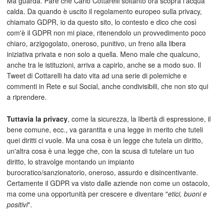
Ma guarda. Pare che Carlo Cottarelli soltanto ora scopra l'acqua
calda. Da quando è uscito il regolamento europeo sulla privacy,
chiamato GDPR, io da questo sito, lo contesto e dico che così
com'è il GDPR non mi piace, ritenendolo un provvedimento poco
chiaro, arzigogolato, oneroso, punitivo, un freno alla libera
iniziativa privata e non solo a quella. Meno male che qualcuno,
anche tra le istituzioni, arriva a capirlo, anche se a modo suo. Il
Tweet di Cottarelli ha dato vita ad una serie di polemiche e
commenti in Rete e sui Social, anche condivisibili, che non sto qui
a riprendere.
Tuttavia la privacy
, come la sicurezza, la libertà di espressione, il
bene comune, ecc., va garantita e una legge in merito che tuteli
quei diritti ci vuole. Ma una cosa è un legge che tutela un diritto,
un'altra cosa è una legge che, con la scusa di tutelare un tuo
diritto, lo stravolge montando un impianto
burocratico/sanzionatorio, oneroso, assurdo e disincentivante.
Certamente il GDPR va visto dalle aziende non come un ostacolo,
ma come una opportunità per crescere e diventare "
etici, buoni e
positivi
".