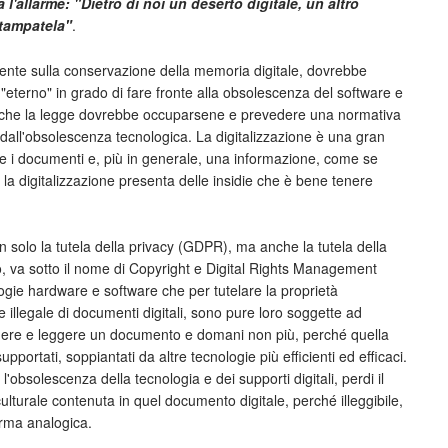
 l'allarme: "Dietro di noi un deserto digitale, un altro
stampatela"
.
dente sulla conservazione della memoria digitale, dovrebbe
"eterno" in grado di fare fronte alla obsolescenza del software e
anche la legge dovrebbe occuparsene e prevedere una normativa
e dall'obsolescenza tecnologica. La digitalizzazione è una gran
re i documenti e, più in generale, una informazione, come se
 la digitalizzazione presenta delle insidie che è bene tenere
n solo la tutela della privacy (GDPR), ma anche la tutela della
o, va sotto il nome di Copyright e Digital Rights Management
logie hardware e software che per tutelare la proprietà
ne illegale di documenti digitali, sono pure loro soggette ad
dere e leggere un documento e domani non più, perché quella
ortati, soppiantati da altre tecnologie più efficienti ed efficaci.
'obsolescenza della tecnologia e dei supporti digitali, perdi il
lturale contenuta in quel documento digitale, perché illeggibile,
orma analogica.