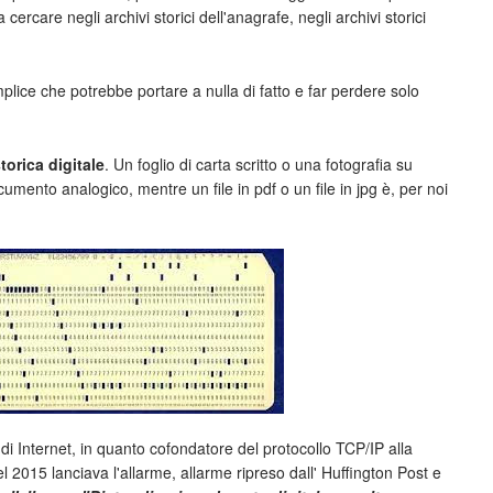
rcare negli archivi storici dell'anagrafe, negli archivi storici
plice che potrebbe portare a nulla di fatto e far perdere solo
orica digitale
. Un foglio di carta scritto o una fotografia su
ocumento analogico, mentre un file in pdf o un file in jpg è, per noi
 di Internet, in quanto cofondatore del protocollo TCP/IP alla
nel 2015 lanciava l'allarme, allarme ripreso dall' Huffington Post e