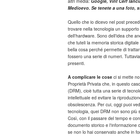
altri media:
Google, Vint Cerf lancia
Medioevo. Se tenete a una foto, 
Quello che io dicevo nel post prece
trovare nella tecnologia un supporto 
dell'hardware. Sono dell'idea che 
che tuteli la memoria storica digital
bella cosa perché permette di tratta
fossero una serie di numeri. Tuttavia
presenti.
A complicare le cose
ci si mette no
Proprietà Privata che, in questo cas
(DRM), cioè tutta una serie di tecno
intellettuale ed evitare la riproduzio
obsolescenza. Per cui, oggi puoi ve
tecnologia, quei DRM non sono più supp
Così, con il passare del tempo e con l
documento storico e l'informazione cu
se non lo hai conservato anche in f