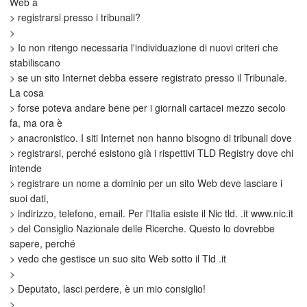
Web a
> registrarsi presso i tribunali?
>
> Io non ritengo necessaria l'individuazione di nuovi criteri che
stabiliscano
> se un sito Internet debba essere registrato presso il Tribunale.
La cosa
> forse poteva andare bene per i giornali cartacei mezzo secolo
fa, ma ora è
> anacronistico. I siti Internet non hanno bisogno di tribunali dove
> registrarsi, perché esistono già i rispettivi TLD Registry dove chi
intende
> registrare un nome a dominio per un sito Web deve lasciare i
suoi dati,
> indirizzo, telefono, email. Per l'Italia esiste il Nic tld. .it www.nic.it
> del Consiglio Nazionale delle Ricerche. Questo lo dovrebbe
sapere, perché
> vedo che gestisce un suo sito Web sotto il Tld .it
>
> Deputato, lasci perdere, è un mio consiglio!
>